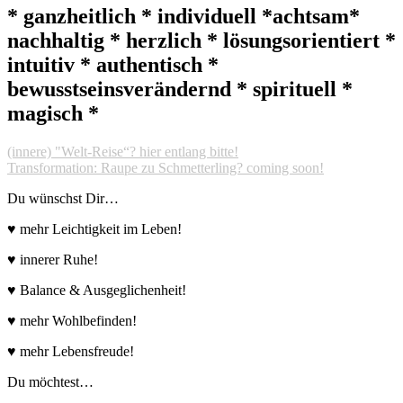
* ganzheitlich * individuell *achtsam*
nachhaltig * herzlich * lösungsorientiert *
intuitiv * authentisch *
bewusstseinsverändernd * spirituell *
magisch *
(innere) "Welt-Reise“? hier entlang bitte!
Transformation: Raupe zu Schmetterling? coming soon!
Du wünschst Dir…
♥ mehr Leichtigkeit im Leben!
♥ innerer Ruhe!
♥ Balance & Ausgeglichenheit!
♥ mehr Wohlbefinden!
♥ mehr Lebensfreude!
Du möchtest…