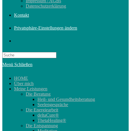
Impressum / AGBs
Datenschutzerklärung
Kontakt
Privatsphäre-Einstellungen ändern
Search
this
Menü
Schließen
website
HOME
Über mich
Meine Leistungen
Die Beratung
Heil- und Gesundheitsberatung
Seelengespräche
Die Energiearbeit
deltaCure®
ThetaHealing®
Die Entspannung
Meditation