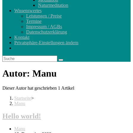
Naturmeditation
Wissenswertes
Leistungen / Preise
Termine
Impressum / AGBs
Datenschutzerklärung
Kontakt
Privatsphäre-Einstellungen ändern
Autor:
Manu
Dieser Autor hat geschrieben 1 Artikel
Startseite
>
Manu
Hello world!
Beitrags-
Manu